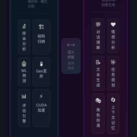
情感共鸣 ·
辑分析 · 模式
创意生成
识别
💬
❤️
🔬
🏗️
对
情
样
结构
话
感
本
归纳
理
分
⟷
分
解
析
析
语义
桥接
📝
🎯
🤖
🧪
双向
同步
文
任
ML
Gen变
本
务
预
异
生
规
测
成
划
📊
⚡
🔄
🎭
CUDA
评
上
角
加速
估
下
色
引
文
扮
擎
记
演
忆