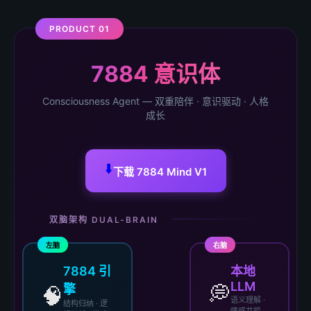
PRODUCT 01
7884 意识体
Consciousness Agent — 双重陪伴 · 意识驱动 · 人格
成长
⬇️
下载 7884 Mind V1
双脑架构 DUAL-BRAIN
左脑
右脑
7884 引
本地
LLM
💭
擎
🧠
语义理解 ·
结构归纳 · 逻