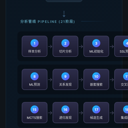
分析管线 PIPELINE (21阶段)
1
2
3
→
→
→
样本分析
切片分析
ML初始化
SSL
8
9
10
1
→
→
→
ML预测
关系发现
嵌套搜索
交叉
15
16
17
1
→
→
→
MCTS搜索
递归发现
候选生成
集成