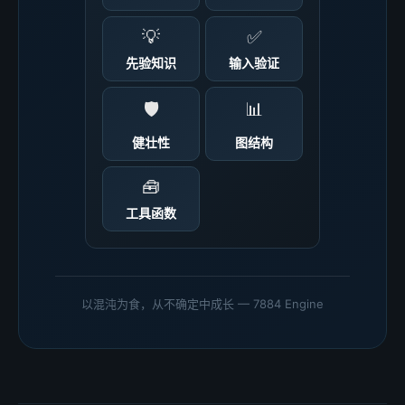
💡
✅
先验知识
输入验证
🛡️
📊
健壮性
图结构
🧰
工具函数
以混沌为食，从不确定中成长 — 7884 Engine